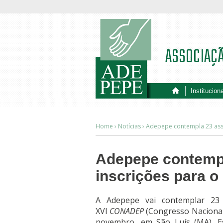
ASSOCIAÇ
Instituciona
Home ›
Notícias
›
Adepepe contempla 23 ass
Adepepe contempl
inscrições para
A Adepepe vai contemplar 23 d
XVI
CONADEP
(Congresso Nacional 
novembro, em São Luís (MA). Es