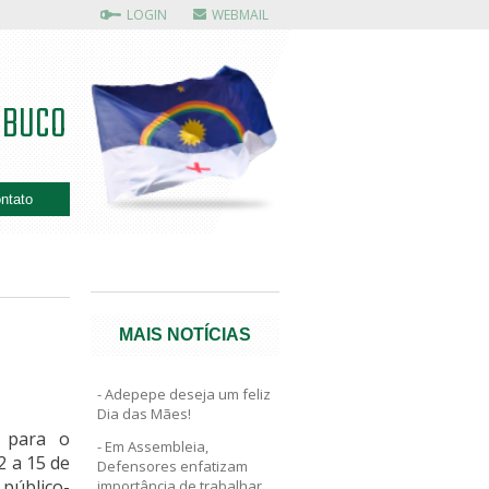
LOGIN
WEBMAIL
MBUCO
ntato
MAIS NOTÍCIAS
Adepepe deseja um feliz
Dia das Mães!
s para o
Em Assembleia,
2 a 15 de
Defensores enfatizam
público-
importância de trabalhar