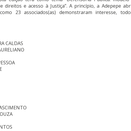
e direitos e acesso à Justiça”. A princípio, a Adepepe ab
 como 23 associados(as) demonstraram interesse, tod
RA CALDAS
AURELIANO
PESSOA
E
NASCIMENTO
SOUZA
ANTOS