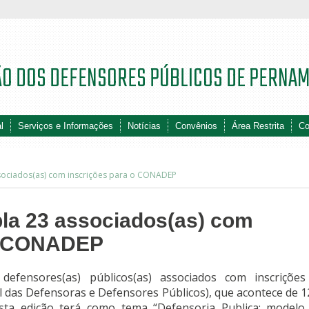
ÃO DOS DEFENSORES PÚBLICOS DE PERNA
l
Serviços e Informações
Notícias
Convênios
Área Restrita
Co
ociados(as) com inscrições para o CONADEP
a 23 associados(as) com
 o CONADEP
efensores(as) públicos(as) associados com inscriçõe
das Defensoras e Defensores Públicos), que acontece de 1
ta edição terá como tema “Defensoria Publica: modelo 