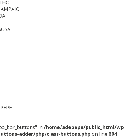
ELHO
SAMPAIO
DA
BOSA
EPEPE
sba_bar_buttons" in
/home/adepepe/public_html/wp-
buttons-adder/php/class-buttons.php
on line
604