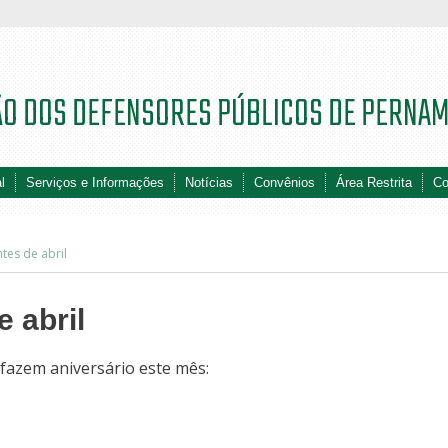
ÃO DOS DEFENSORES PÚBLICOS DE PERNA
l
Serviços e Informações
Notícias
Convênios
Área Restrita
Co
tes de abril
 abril
 fazem aniversário este mês: