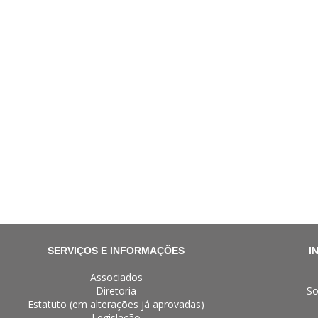
SERVIÇOS E INFORMAÇÕES
I
Associados
Diretoria
So
Estatuto (em alterações já aprovadas)
Legislação