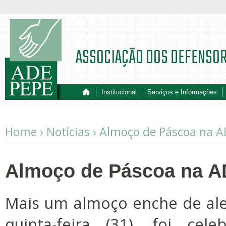
ASSOCIAÇÃO DOS DEFENSO
Institucional
Serviços e Informações
Home ›
Notícias
›
Almoço de Páscoa na 
Almoço de Páscoa na 
Mais um almoço enche de ale
quinta-feira (31), foi ce