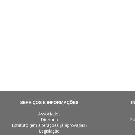
SERVIÇOS E INFORMAÇÕES
I
Associados
Diretoria
So
Estatuto (em alterações já aprovadas)
Legislação