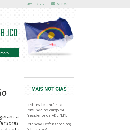
LOGIN
WEBMAIL
MBUCO
ntato
MAIS NOTÍCIAS
ão
Tribunal mantém Dr.
Edmundo no cargo de
Presidente da ADEPEPE
egeram a
fensores
Atenção Defensores(as)
ealizada
Públicos(as)