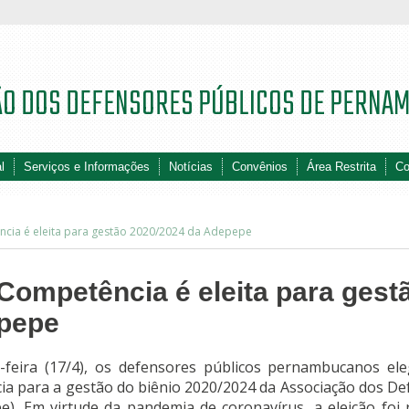
ÃO DOS DEFENSORES PÚBLICOS DE PERNA
l
Serviços e Informações
Notícias
Convênios
Área Restrita
Co
cia é eleita para gestão 2020/2024 da Adepepe
Competência é eleita para gest
epepe
a-feira (17/4), os defensores públicos pernambucanos el
a para a gestão do biênio 2020/2024 da Associação dos De
. Em virtude da pandemia de coronavírus, a eleição foi r