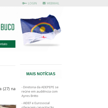
LOGIN
WEBMAIL
MBUCO
ntato
MAIS NOTÍCIAS
Diretoria da ADEPEPE se
a (27) na
reúne em audiência com
Ayres Britto
AIDEF e Eurosocial
oferecem capacitação