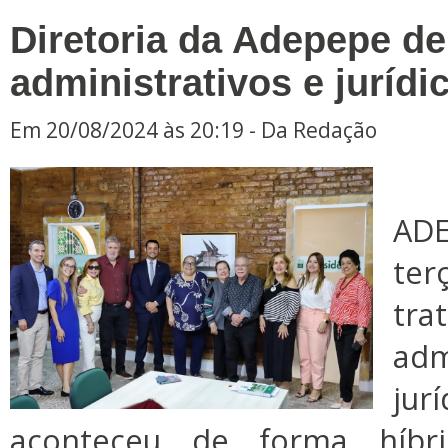
Diretoria da Adepepe d
administrativos e juríd
Em 20/08/2024 às 20:19 - Da Redação
A 
ADE
ter
tr
ad
ju
aconteceu de forma híbri