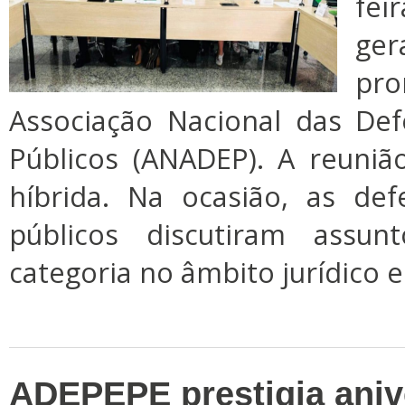
fei
ge
pr
Associação Nacional das De
Públicos (ANADEP). A reuni
híbrida. Na ocasião, as de
públicos discutiram assun
categoria no âmbito jurídico e 
ADEPEPE prestigia aniv