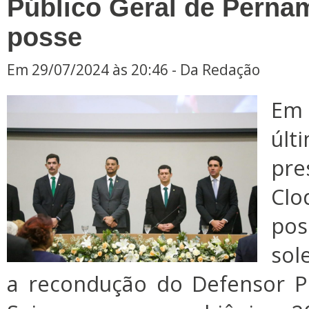
Público Geral de Pern
posse
Em 29/07/2024 às 20:46 - Da Redação
Em 
últi
pre
Clo
po
sol
a recondução do Defensor Pú