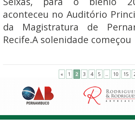
Seixas, para o biênio 2
aconteceu no Auditório Princi
da Magistratura de Pern
Recife.A solenidade começou
«
1
2
3
4
5
...
10
15