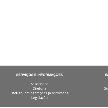
SERVIÇOS E INFORMAÇÕES
I
Associados
Diretoria
So
Estatuto (em alterações já aprovadas)
Legislação