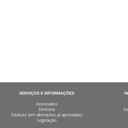
SERVIÇOS E INFORMAÇÕES
I
Associados
Diretoria
So
Estatuto (em alterações já aprovadas)
Legislação