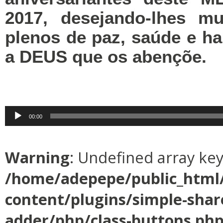
2017, desejando-lhes m
plenos de paz, saúde e 
a DEUS que os abençõe.
Tocador
00:00
de
áudio
Warning
: Undefined array ke
/home/adepepe/public_html
content/plugins/simple-shar
adder/php/class-buttons.ph