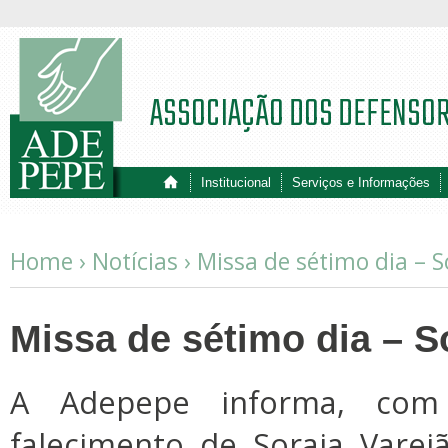
ASSOCIAÇÃO DOS DEFENSO
Institucional
Serviços e Informações
Home ›
Notícias
›
Missa de sétimo dia – S
Missa de sétimo dia – S
A Adepepe informa, com
falecimento de Soraia Varej