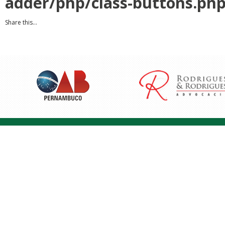
adder/php/class-buttons.ph
Share this...