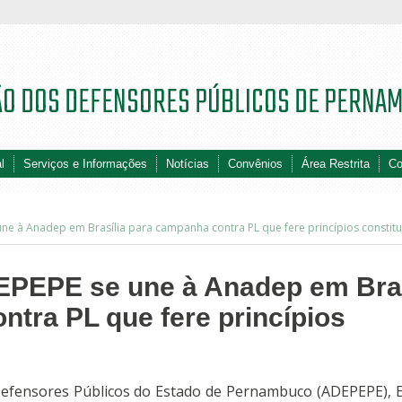
ÃO DOS DEFENSORES PÚBLICOS DE PERNA
l
Serviços e Informações
Notícias
Convênios
Área Restrita
Co
ne à Anadep em Brasília para campanha contra PL que fere princípios constitu
EPEPE se une à Anadep em Bras
tra PL que fere princípios
Defensores Públicos do Estado de Pernambuco (ADEPEPE),