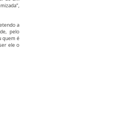
imizada”,
metendo a
de, pelo
ou quem é
er ele o