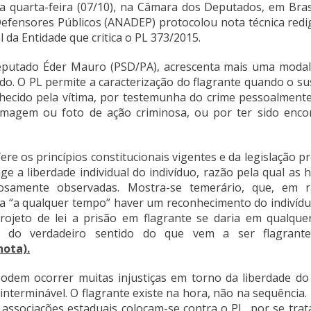
a quarta-feira (07/10), na Câmara dos Deputados, em Brasí
efensores Públicos (ANADEP) protocolou nota técnica redi
 da Entidade que critica o PL 373/2015.
 deputado Éder Mauro (PSD/PA), acrescenta mais uma modal
ado. O PL permite a caracterização do flagrante quando o su
hecido pela vítima, por testemunha do crime pessoalmente
ilmagem ou foto de ação criminosa, ou por ter sido enco
ere os princípios constitucionais vigentes e da legislação p
ge a liberdade individual do indivíduo, razão pela qual as 
osamente observadas. Mostra-se temerário, que, em 
a “a qualquer tempo” haver um reconhecimento do indivídu
ojeto de lei a prisão em flagrante se daria em qualque
 do verdadeiro sentido do que vem a ser flagrante 
nota).
odem ocorrer muitas injustiças em torno da liberdade do 
nterminável. O flagrante existe na hora, não na sequência. 
ssociações estaduais colocam-se contra o PL, por se trat