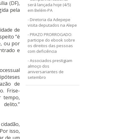
lia (DF),
será lançada hoje (4/5)
gida pela
em Belém-PA
Diretoria da Adepepe
visita deputados na Alepe
idade de
PRAZO PRORROGADO:
speito “é
participe do ebook sobre
, ou por
os direitos das pessoas
ntrado e
com deficiência
Associados prestigiam
almoço dos
rocessual
aniversariantes de
hipóteses
setembro
razão de
o. Frise-
r tempo,
delito.”
cidadão,
Por isso,
ar de um