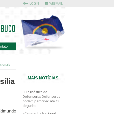
LOGIN
WEBMAIL
MBUCO
ntato
cionais
MAIS NOTÍCIAS
ília
Diagnóstico da
Defensoria: Defensores
podem participar até 13
de junho
 Edmundo
Campanha Nacional