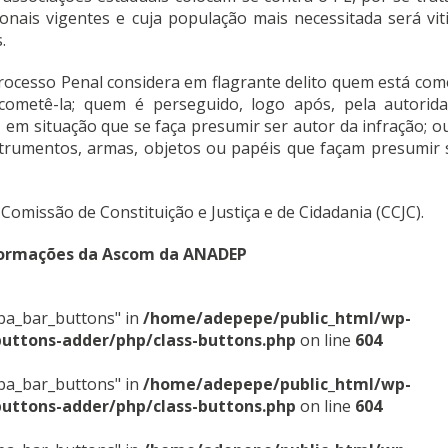
onais vigentes e cuja população mais necessitada será vit
.
Processo Penal considera em flagrante delito quem está co
cometê-la; quem é perseguido, logo após, pela autorida
 em situação que se faça presumir ser autor da infração; 
trumentos, armas, objetos ou papéis que façam presumir s
Comissão de Constituição e Justiça e de Cidadania (CCJC).
formações da Ascom da ANADEP
sba_bar_buttons" in
/home/adepepe/public_html/wp-
buttons-adder/php/class-buttons.php
on line
604
sba_bar_buttons" in
/home/adepepe/public_html/wp-
buttons-adder/php/class-buttons.php
on line
604