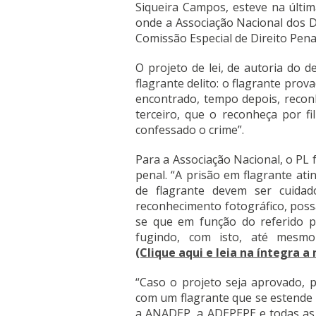
Siqueira Campos, esteve na últim
onde a Associação Nacional dos D
Comissão Especial de Direito Penal
O projeto de lei, de autoria do
flagrante delito: o flagrante prov
encontrado, tempo depois, recon
terceiro, que o reconheça por f
confessado o crime”.
Para a Associação Nacional, o PL f
penal. “A prisão em flagrante atin
de flagrante devem ser cuidad
reconhecimento fotográfico, poss
se que em função do referido pr
fugindo, com isto, até mesmo
(Clique aqui e leia na íntegra a 
“Caso o projeto seja aprovado, p
com um flagrante que se estende i
a ANADEP, a ADEPEPE e todas as a