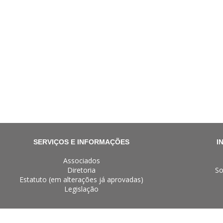
SERVIÇOS E INFORMAÇÕES
I
Associados
Diretoria
So
Estatuto (em alterações já aprovadas)
Legislação