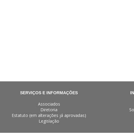
SERVIÇOS E INFORMAÇÕES
I
Associados
Diretoria
So
Estatuto (em alterações já aprovadas)
Legislação