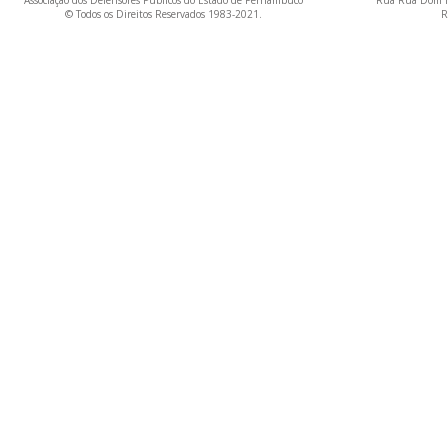
Associação dos Defensores Públicos do Estado de Pernambuco
Rua Rua Dom M
© Todos os Direitos Reservados 1983-2021.
R