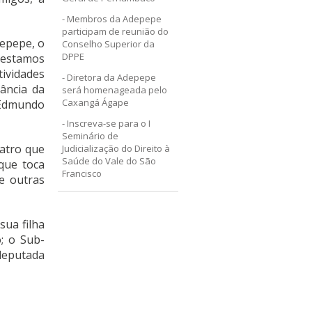
Membros da Adepepe
participam de reunião do
depepe, o
Conselho Superior da
DPPE
 estamos
tividades
Diretora da Adepepe
tância da
será homenageada pelo
Caxangá Ágape
 Edmundo
Inscreva-se para o I
Seminário de
atro que
Judicialização do Direito à
Saúde do Vale do São
 que toca
Francisco
re outras
sua filha
; o Sub-
 deputada