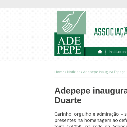
ASSOCIAÇ
Instituciona
Home ›
Notícias
›
Adepepe inaugura Espaço C
Adepepe inaugura
Duarte
Carinho, orgulho e admiração – s
presentes na homenagem ao defens
feira (28/09), na sede da Adep