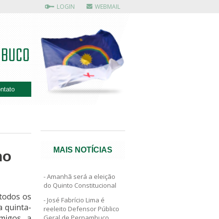
LOGIN
WEBMAIL
MBUCO
ntato
MAIS NOTÍCIAS
no
Amanhã será a eleição
do Quinto Constitucional
todos os
José Fabrício Lima é
 quinta-
reeleito Defensor Público
migos, a
Geral de Pernambuco