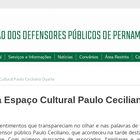
ÃO DOS DEFENSORES PÚBLICOS DE PERNA
l
Serviços e Informações
Notícias
Convênios
Área Restrita
Co
ultural Paulo Ceciliano Duarte
 Espaço Cultural Paulo Cecilia
entimentos que transpareciam no olhar e nas palavras de 
or público Paulo Ceciliano, que aconteceu na tarde desta
epe. Com número marcante de associados, familiares e a