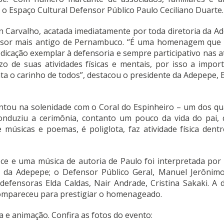
 o Espaço Cultural Defensor Público Paulo Ceciliano Duarte.
n Carvalho, acatada imediatamente por toda diretoria da A
sor mais antigo de Pernambuco. “É uma homenagem que
dicação exemplar à defensoria e sempre participativo nas a
o de suas atividades físicas e mentais, por isso a impor
a o carinho de todos”, destacou o presidente da Adepepe,
ou na solenidade com o Coral do Espinheiro – um dos qu
 conduziu a cerimônia, contanto um pouco da vida do pai,
 músicas e poemas, é poliglota, faz atividade física dent
ce e uma música de autoria de Paulo foi interpretada por 
e da Adepepe; o Defensor Público Geral, Manuel Jerônimo
 defensoras Elda Caldas, Nair Andrade, Cristina Sakaki. A
ompareceu para prestigiar o homenageado.
 e animação. Confira as fotos do evento: