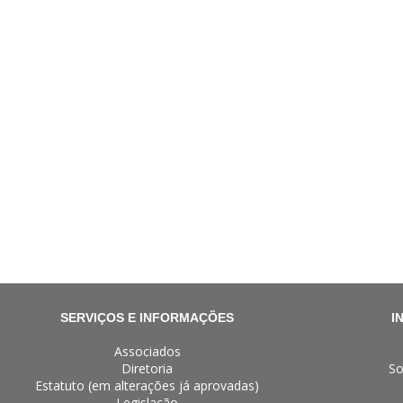
SERVIÇOS E INFORMAÇÕES
I
Associados
Diretoria
So
Estatuto (em alterações já aprovadas)
Legislação