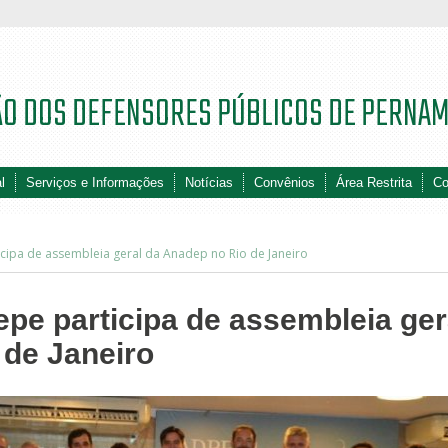
ÃO DOS DEFENSORES PÚBLICOS DE PERNA
l
Serviços e Informações
Notícias
Convênios
Área Restrita
Co
cipa de assembleia geral da Anadep no Rio de Janeiro
epe participa de assembleia ger
 de Janeiro