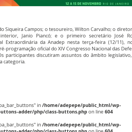
Siqueira Campos; o tesoureiro, Wilton Carvalho; o diretor 
nterior, Janio Piancó; e o primeiro secretário José Ro
l Extraordinária da Anadep nesta terça-feira (12/11), n
pré-programação oficial do XIV Congresso Nacional das Def
 participantes discutiram assuntos do âmbito legislativo, 
a categoria.
sba_bar_buttons" in
/home/adepepe/public_html/wp-
buttons-adder/php/class-buttons.php
on line
604
sba_bar_buttons" in
/home/adepepe/public_html/wp-
buttons-adder/php/class-buttons.php
on line
604