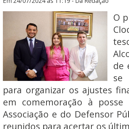
Em 24/07/2024 às 11:19 - Da Redação
O p
Clo
te
Alc
de 
se 
para organizar os ajustes fin
em comemoração à posse d
Associação e do Defensor Púb
reunidos para acertar os últi