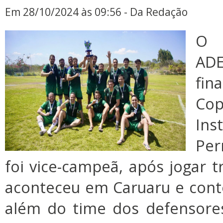
Em 28/10/2024 às 09:56 - Da Redação
O 
ADE
fin
Co
Ins
Per
foi vice-campeã, após jogar t
aconteceu em Caruaru e cont
além do time dos defensore