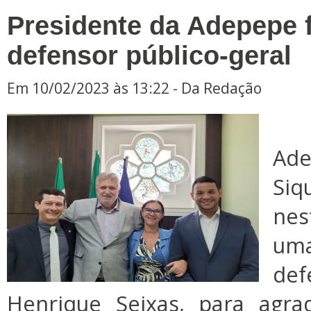
Presidente da Adepepe f
defensor público-geral
Em 10/02/2023 às 13:22 - Da Redação
O 
Ad
Siq
nes
uma
def
Henrique Seixas, para agr